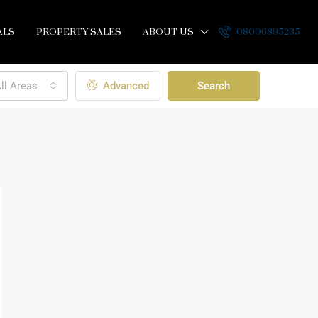
ALS
PROPERTY SALES
ABOUT US
08006895235
ll Areas
Advanced
Search