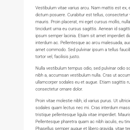
Vestibulum vitae varius arcu. Nam mattis est ex, e
dictum posuere. Curabitur est tellus, consectetur v
mauris. Proin placerat, mi eget cursus mollis, null
tincidunt urna eu cursus sagittis. Aenean id sagitt
ipsum semper lacinia. Etiam sit amet imperdiet diam
interdum ac. Pellentesque ac arcu malesuada, aucto
amet commodo. Sed pulvinar ipsum a tellus faucibus
tortor vel, facilisis justo.
Nulla vestibulum tempus odio, sed pulvinar odio so
nibh a, accumsan vestibulum nulla. Cras ut accums
ullamcorper sodales eu et augue. Etiam sagittis r
consectetur ornare dolor.
Proin vitae molestie nibh, id varius purus. Ut ultric
sodales quam lectus nec mi. Cras interdum massa e
tristique pellentesque ligula vitae imperdiet. Mau
Pellentesque pharetra quam ac nibh iaculis, eu tinc
Phasellus semper augue et libero gravida, vitae te