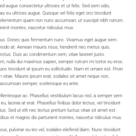
ed augue consectetur ultricies et ut felis. Sed sem odio,
s eu ultrices augue. Quisque vel felis eget orci tincidunt
In elementum quam non nunc accumsan, ut suscipit nibh rutrum.
rient montes, nascetur ridiculus mus.
 metus. Donec quis fermentum nunc. Vivamus eget augue sem.
modo at. Aenean mauris risus, hendrerit nec metus quis,
ctus. Duis ac condimentum sem, vitae laoreet justo.
 nulla dui maximus sapien, semper rutrum mi tortor eu eros.
unc tincidunt at ipsum eu sollicitudin. Nam et ornare est. Proin
vitae. Mauris ipsum erat, sodales sit amet neque non,
get accumsan semper, scelerisque eu ante.
ellentesque ac. Phasellus vestibulum lacus nisl, a semper sem
, lacinia at erat. Phasellus finibus dolor lectus, vel tincidunt
arius. Sed ut elit nec lectus pretium luctus vitae sit amet est.
bus et magnis dis parturient montes, nascetur ridiculus mus.
acus, pulvinar eu leo vel, sodales eleifend diam. Nunc tincidunt