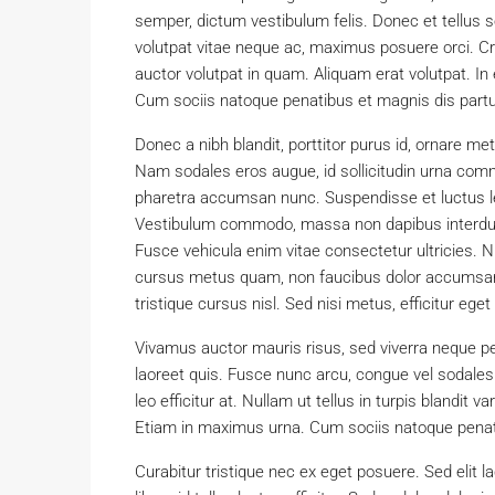
semper, dictum vestibulum felis. Donec et tellus s
volutpat vitae neque ac, maximus posuere orci. Cra
auctor volutpat in quam. Aliquam erat volutpat. 
Cum sociis natoque penatibus et magnis dis partu
Donec a nibh blandit, porttitor purus id, ornare
Nam sodales eros augue, id sollicitudin urna com
pharetra accumsan nunc. Suspendisse et luctus le
Vestibulum commodo, massa non dapibus interdum,
Fusce vehicula enim vitae consectetur ultricies. N
cursus metus quam, non faucibus dolor accumsan 
tristique cursus nisl. Sed nisi metus, efficitur e
Vivamus auctor mauris risus, sed viverra neque p
laoreet quis. Fusce nunc arcu, congue vel sodales eu
leo efficitur at. Nullam ut tellus in turpis blandit v
Etiam in maximus urna. Cum sociis natoque penati
Curabitur tristique nec ex eget posuere. Sed elit l