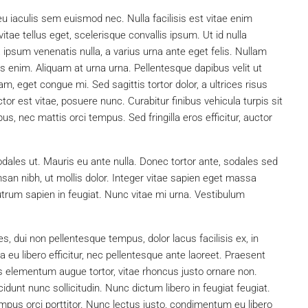
u iaculis sem euismod nec. Nulla facilisis est vitae enim
itae tellus eget, scelerisque convallis ipsum. Ut id nulla
a ipsum venenatis nulla, a varius urna ante eget felis. Nullam
is enim. Aliquam at urna urna. Pellentesque dapibus velit ut
, eget congue mi. Sed sagittis tortor dolor, a ultrices risus
r est vitae, posuere nunc. Curabitur finibus vehicula turpis sit
, nec mattis orci tempus. Sed fringilla eros efficitur, auctor
dales ut. Mauris eu ante nulla. Donec tortor ante, sodales sed
an nibh, ut mollis dolor. Integer vitae sapien eget massa
utrum sapien in feugiat. Nunc vitae mi urna. Vestibulum
ies, dui non pellentesque tempus, dolor lacus facilisis ex, in
u libero efficitur, nec pellentesque ante laoreet. Praesent
ris elementum augue tortor, vitae rhoncus justo ornare non.
idunt nunc sollicitudin. Nunc dictum libero in feugiat feugiat.
mpus orci porttitor. Nunc lectus justo, condimentum eu libero