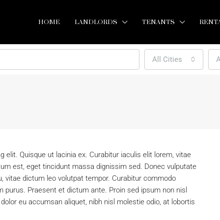
HOME
LANDLORDS
TENANTS
RENT
All Cities
A
lit. Quisque ut lacinia ex. Curabitur iaculis elit lorem, vitae
mentum est, eget tincidunt massa dignissim sed. Donec vulputate
u, vitae dictum leo volutpat tempor. Curabitur commodo
m purus. Praesent et dictum ante. Proin sed ipsum non nisl
olor eu accumsan aliquet, nibh nisl molestie odio, at lobortis