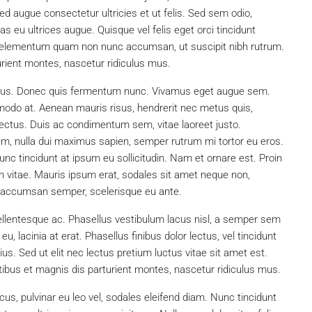
ed augue consectetur ultricies et ut felis. Sed sem odio,
s eu ultrices augue. Quisque vel felis eget orci tincidunt
In elementum quam non nunc accumsan, ut suscipit nibh rutrum.
rient montes, nascetur ridiculus mus.
 metus. Donec quis fermentum nunc. Vivamus eget augue sem.
modo at. Aenean mauris risus, hendrerit nec metus quis,
ctus. Duis ac condimentum sem, vitae laoreet justo.
 nulla dui maximus sapien, semper rutrum mi tortor eu eros.
unc tincidunt at ipsum eu sollicitudin. Nam et ornare est. Proin
vitae. Mauris ipsum erat, sodales sit amet neque non,
get accumsan semper, scelerisque eu ante.
ellentesque ac. Phasellus vestibulum lacus nisl, a semper sem
, lacinia at erat. Phasellus finibus dolor lectus, vel tincidunt
arius. Sed ut elit nec lectus pretium luctus vitae sit amet est.
bus et magnis dis parturient montes, nascetur ridiculus mus.
acus, pulvinar eu leo vel, sodales eleifend diam. Nunc tincidunt