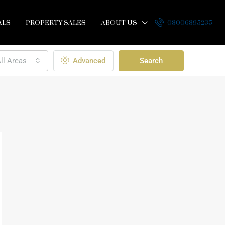
ALS
PROPERTY SALES
ABOUT US
08006895235
ll Areas
Advanced
Search