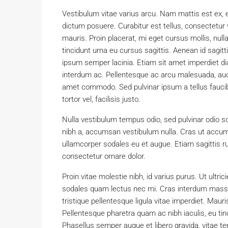
Vestibulum vitae varius arcu. Nam mattis est ex, e
dictum posuere. Curabitur est tellus, consectetur v
mauris. Proin placerat, mi eget cursus mollis, null
tincidunt urna eu cursus sagittis. Aenean id sagitt
ipsum semper lacinia. Etiam sit amet imperdiet diam
interdum ac. Pellentesque ac arcu malesuada, aucto
amet commodo. Sed pulvinar ipsum a tellus faucibus
tortor vel, facilisis justo.
Nulla vestibulum tempus odio, sed pulvinar odio so
nibh a, accumsan vestibulum nulla. Cras ut accums
ullamcorper sodales eu et augue. Etiam sagittis r
consectetur ornare dolor.
Proin vitae molestie nibh, id varius purus. Ut ultric
sodales quam lectus nec mi. Cras interdum massa e
tristique pellentesque ligula vitae imperdiet. Mau
Pellentesque pharetra quam ac nibh iaculis, eu tinc
Phasellus semper augue et libero gravida, vitae te