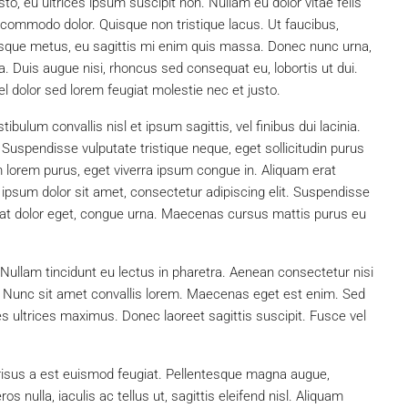
justo, eu ultrices ipsum suscipit non. Nullam eu dolor vitae felis
n commodo dolor. Quisque non tristique lacus. Ut faucibus,
esque metus, eu sagittis mi enim quis massa. Donec nunc urna,
. Duis augue nisi, rhoncus sed consequat eu, lobortis ut dui.
el dolor sed lorem feugiat molestie nec et justo.
bulum convallis nisl et ipsum sagittis, vel finibus dui lacinia.
Suspendisse vulputate tristique neque, eget sollicitudin purus
 lorem purus, eget viverra ipsum congue in. Aliquam erat
ipsum dolor sit amet, consectetur adipiscing elit. Suspendisse
cerat dolor eget, congue urna. Maecenas cursus mattis purus eu
Nullam tincidunt eu lectus in pharetra. Aenean consectetur nisi
m. Nunc sit amet convallis lorem. Maecenas eget est enim. Sed
s ultrices maximus. Donec laoreet sagittis suscipit. Fusce vel
 risus a est euismod feugiat. Pellentesque magna augue,
 nulla, iaculis ac tellus ut, sagittis eleifend nisl. Aliquam