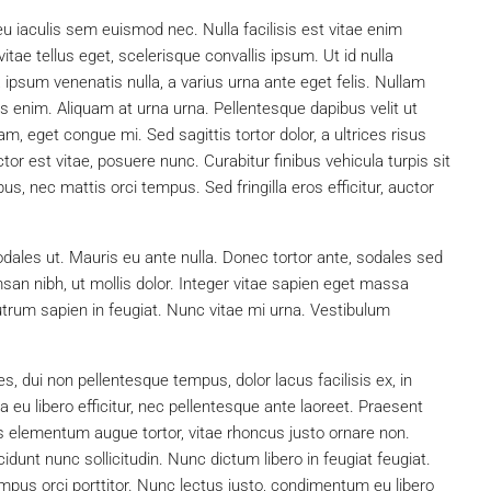
u iaculis sem euismod nec. Nulla facilisis est vitae enim
itae tellus eget, scelerisque convallis ipsum. Ut id nulla
a ipsum venenatis nulla, a varius urna ante eget felis. Nullam
is enim. Aliquam at urna urna. Pellentesque dapibus velit ut
, eget congue mi. Sed sagittis tortor dolor, a ultrices risus
r est vitae, posuere nunc. Curabitur finibus vehicula turpis sit
, nec mattis orci tempus. Sed fringilla eros efficitur, auctor
dales ut. Mauris eu ante nulla. Donec tortor ante, sodales sed
an nibh, ut mollis dolor. Integer vitae sapien eget massa
utrum sapien in feugiat. Nunc vitae mi urna. Vestibulum
ies, dui non pellentesque tempus, dolor lacus facilisis ex, in
u libero efficitur, nec pellentesque ante laoreet. Praesent
ris elementum augue tortor, vitae rhoncus justo ornare non.
idunt nunc sollicitudin. Nunc dictum libero in feugiat feugiat.
mpus orci porttitor. Nunc lectus justo, condimentum eu libero