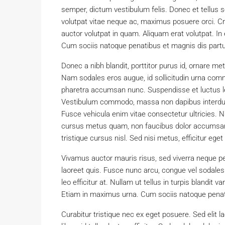
semper, dictum vestibulum felis. Donec et tellus s
volutpat vitae neque ac, maximus posuere orci. Cra
auctor volutpat in quam. Aliquam erat volutpat. 
Cum sociis natoque penatibus et magnis dis partu
Donec a nibh blandit, porttitor purus id, ornare
Nam sodales eros augue, id sollicitudin urna com
pharetra accumsan nunc. Suspendisse et luctus le
Vestibulum commodo, massa non dapibus interdum,
Fusce vehicula enim vitae consectetur ultricies. N
cursus metus quam, non faucibus dolor accumsan 
tristique cursus nisl. Sed nisi metus, efficitur e
Vivamus auctor mauris risus, sed viverra neque p
laoreet quis. Fusce nunc arcu, congue vel sodales eu
leo efficitur at. Nullam ut tellus in turpis blandit v
Etiam in maximus urna. Cum sociis natoque penati
Curabitur tristique nec ex eget posuere. Sed elit l