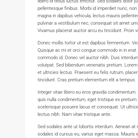
libero id tellus luctus efficitur. Sed sodales dolor 
pellentesque finibus. Morbi id imperdiet nunc, no
magna in dapibus vehicula, lectus mauris pellent
pulvinar a vestibulum nec, consequat sit amet urna
Vivamus placerat auctor arcu eu tincidunt. Proin v
Donec mollis tortor ut est dapibus fermentum. Vesti
Quisque ac mi et orci congue commodo in in erat. 
commodo id. Donec vel auctor nibh. Duis interdum
volutpat. Sed bibendum venenatis pretium. Lorem 
et ultricies lectus. Praesent eu felis rutrum, pla
tincidunt. Cras pretium elementum elit a tempus.
Integer vitae libero eu eros gravida condimentum. 
quis nulla condimentum, eget tristique ex pretiu
scelerisque posuere lacus et consequat. Ut ultrice
lectus nibh. Nam vitae tristique ante.
Sed sodales ante ut lobortis interdum. Aenean at
sodales id cursus eu, varius eget massa. Mauris eros